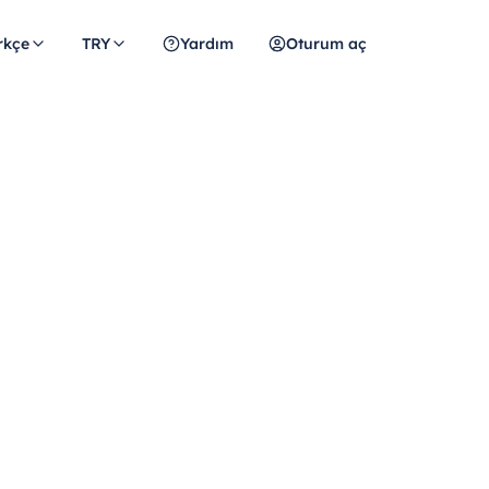
rkçe
TRY
Yardım
Oturum aç