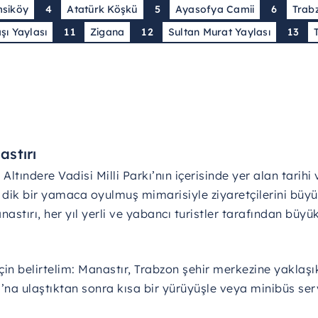
siköy
4
Atatürk Köşkü
5
Ayasofya Camii
6
Trab
ı Yaylası
11
Zigana
12
Sultan Murat Yaylası
13
stırı
Altındere Vadisi Milli Parkı’nın içerisinde yer alan tarihi 
, dik bir yamaca oyulmuş mimarisiyle ziyaretçilerini büyü
tırı, her yıl yerli ve yabancı turistler tarafından büyük
in belirtelim: Manastır, Trabzon şehir merkezine yaklaşı
rkı’na ulaştıktan sonra kısa bir yürüyüşle veya minibüs ser