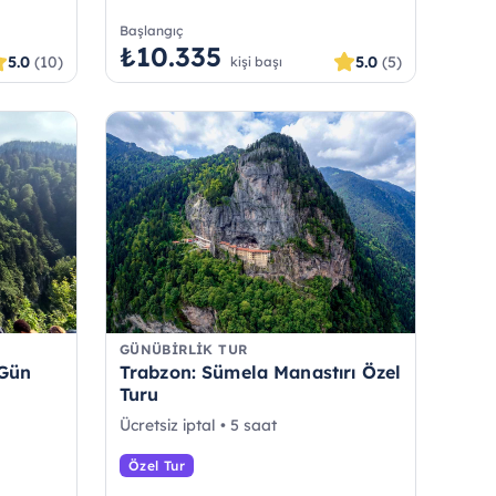
Başlangıç
₺10.335
5.0
(10)
5.0
(5)
kişi başı
GÜNÜBIRLIK TUR
 Gün
Trabzon: Sümela Manastırı Özel
Turu
Ücretsiz iptal • 5 saat
Özel Tur