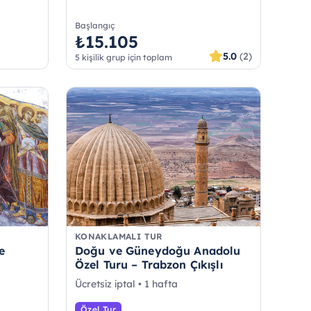
Başlangıç
₺15.105
5.0
(2)
5 kişilik grup için toplam
KONAKLAMALI TUR
e
Doğu ve Güneydoğu Anadolu
Özel Turu – Trabzon Çıkışlı
Ücretsiz iptal • 1 hafta
Özel Tur