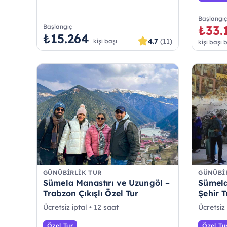
Başlangı
Başlangıç
₺33.
₺15.264
4.7
(11)
kişi başı
kişi başı 
GÜNÜBIRLIK TUR
GÜNÜBI
Sümela Manastırı ve Uzungöl –
Sümela
Trabzon Çıkışlı Özel Tur
Şehir T
Ücretsiz iptal • 12 saat
Ücretsiz 
Özel Tur
Özel Tu