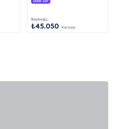
Özel Tur
Başlangıç
₺45.050
Kişi başı