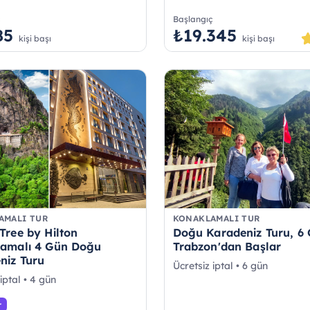
ç
Başlangıç
85
₺19.345
kişi başı
kişi başı
AMALI TUR
KONAKLAMALI TUR
Tree by Hilton
Doğu Karadeniz Turu, 6
amalı 4 Gün Doğu
Trabzon'dan Başlar
niz Turu
Ücretsiz iptal • 6 gün
iptal • 4 gün
r