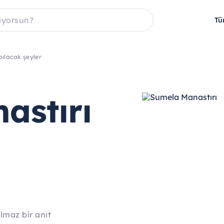
Tü
pılacak şeyler
astırı
lmaz bir anıt