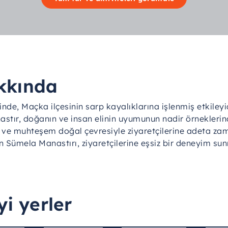
kkında
de, Maçka ilçesinin sarp kayalıklarına işlenmiş etkileyici 
nastır, doğanın ve insan elinin uyumunun nadir örnekleri
ri ve muhteşem doğal çevresiyle ziyaretçilerine adeta zam
Sümela Manastırı, ziyaretçilerine eşsiz bir deneyim sunm
yi yerler