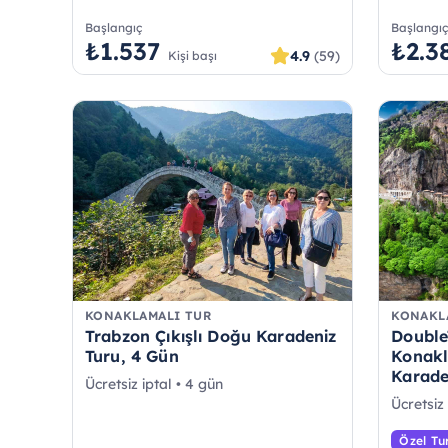
Başlangıç
Başlangı
₺1.537
₺2.3
4.9
(59)
Kişi başı
KONAKLAMALI TUR
KONAKL
Trabzon Çıkışlı Doğu Karadeniz
Double
Turu, 4 Gün
Konakl
Karade
Ücretsiz iptal • 4 gün
Ücretsiz 
Özel Tu