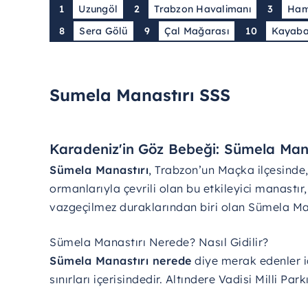
1
Uzungöl
2
Trabzon Havalimanı
3
Ham
8
Sera Gölü
9
Çal Mağarası
10
Kayabaş
Sumela Manastırı SSS
Karadeniz'in Göz Bebeği: Sümela Mana
Sümela Manastırı
, Trabzon’un Maçka ilçesinde, 
ormanlarıyla çevrili olan bu etkileyici manastır
vazgeçilmez duraklarından biri olan Sümela Manas
Sümela Manastırı Nerede? Nasıl Gidilir?
Sümela Manastırı nerede
diye merak edenler iç
sınırları içerisindedir. Altındere Vadisi Milli Pa