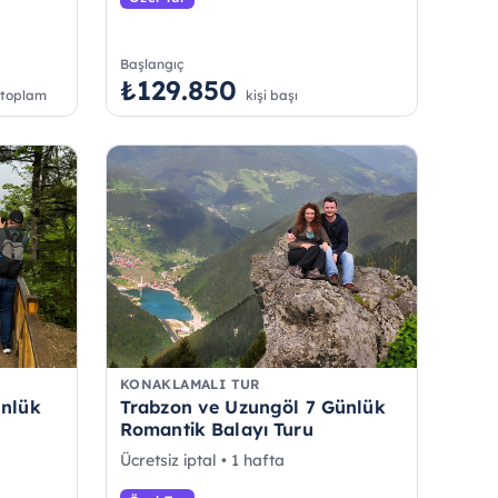
Başlangıç
₺129.850
n toplam
kişi başı
KONAKLAMALI TUR
ünlük
Trabzon ve Uzungöl 7 Günlük
Romantik Balayı Turu
Ücretsiz iptal • 1 hafta