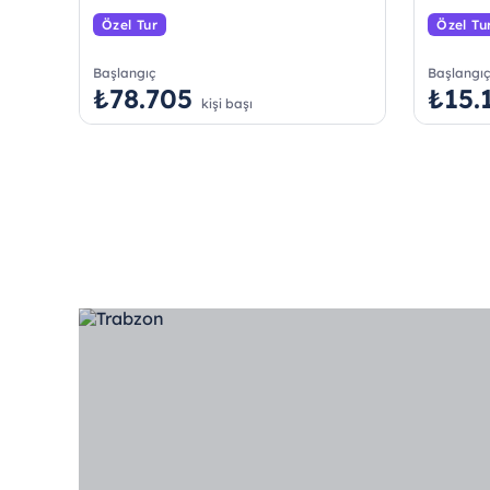
Özel Tur
Özel Tu
Başlangıç
Başlangı
₺78.705
₺15.
kişi başı