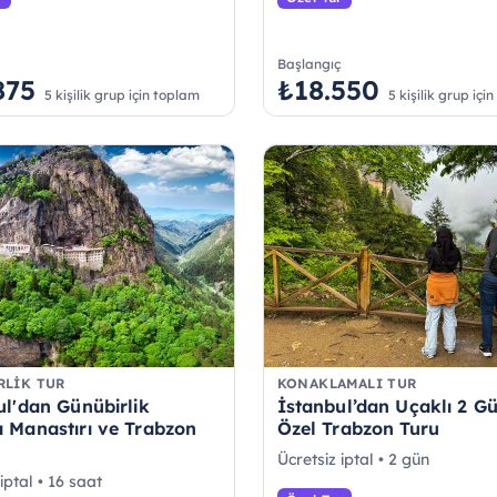
ç
Başlangıç
875
₺18.550
5 kişilik grup için toplam
5 kişilik grup içi
RLIK TUR
KONAKLAMALI TUR
ul'dan Günübirlik
İstanbul’dan Uçaklı 2 G
 Manastırı ve Trabzon
Özel Trabzon Turu
Ücretsiz iptal • 2 gün
iptal • 16 saat