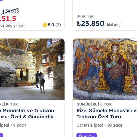
₺36.835
ç
151,5
Başlangıç
₺23.850
5.0
(2)
kişi başı
başlangıç fiyatı
RLIK TUR
GÜNÜBIRLIK TUR
 Manastırı ve Trabzon
Rize: Sümela Manastırı v
uru: Özel & Günübirlik
Trabzon Özel Turu
iptal • 9 saat
Ücretsiz iptal • 10 saat
r
Özel Tur