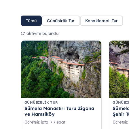
Tümü
Günübirlik Tur
Konaklamalı Tur
17 aktivite bulundu
GÜNÜBIRLIK TUR
GÜNÜBI
Sümela Manastırı Turu Zigana
Sümela
ve Hamsiköy
Şehir 
Ücretsiz iptal • 7 saat
Ücretsiz 