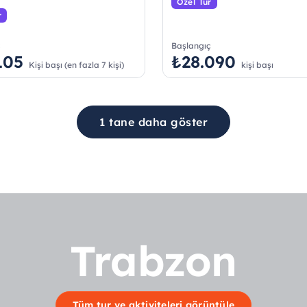
Özel Tur
r
ç
Başlangıç
105
₺28.090
Kişi başı (en fazla 7 kişi)
kişi başı
1 tane daha göster
Trabzon
Tüm tur ve aktiviteleri görüntüle