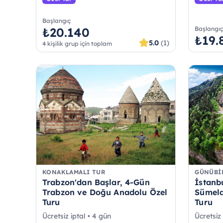
Başlangıç
₺20.140
Başlangı
₺19.
5.0
(1)
4 kişilik grup için toplam
KONAKLAMALI TUR
GÜNÜBI
Trabzon'dan Başlar, 4-Gün
İstanb
Trabzon ve Doğu Anadolu Özel
Sümela
Turu
Turu
Ücretsiz iptal • 4 gün
Ücretsiz 