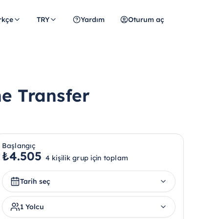
rkçe
TRY
Yardım
Oturum aç
e Transfer
Başlangıç
₺4.505
4 kişilik grup için toplam
Tarih seç
1 Yolcu