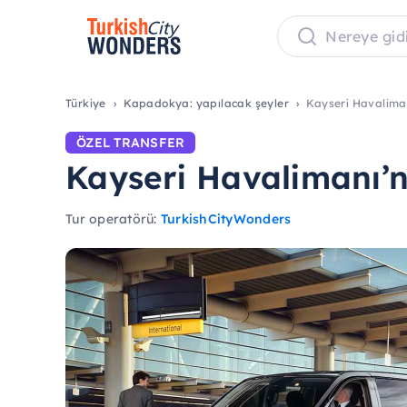
Türkiye
Kapadokya: yapılacak şeyler
Kayseri Havalima
ÖZEL TRANSFER
Kayseri Havalimanı’
Tur operatörü:
TurkishCityWonders