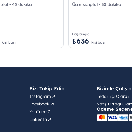
iptal • 45 dakika
Ücretsiz iptal • 30 dakika
Başlangıç
₺636
kişi başı
kişi başı
Bizi Takip Edin
Bizimle Çalışın
Instagram
Tedarikçi Olarak
Facebook
Satış Ortağı Olar
Ödeme Seçene
YouTube
LinkedIn