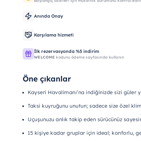
Başlangıç ​​saatleri için müsaitlik durumunu kontrol edin
Anında Onay
Karşılama hizmeti
İlk rezervasyonda %5 indirim
WELCOME
kodunu ödeme sayfasında kullanın
Öne çıkanlar
Kayseri Havalimanı’na indiğinizde sizi güler y
Taksi kuyruğunu unutun; sadece size özel klima
Uçuşunuzu anlık takip eden sürücünüz sayesi
15 kişiye kadar gruplar için ideal; konforlu, g