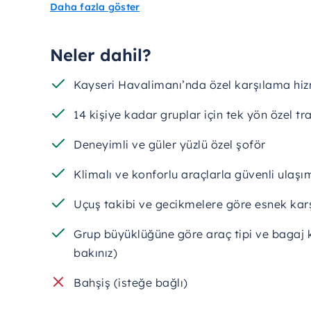
Daha fazla göster
Kapadokya’ya
stressiz
bir
varış
için
doğru
yerd
Neler dahil?
Kayseri Havalimanı’nda özel karşılama hiz
14 kişiye kadar gruplar için tek yön özel tr
Deneyimli ve güler yüzlü özel şoför
Klimalı ve konforlu araçlarla güvenli ulaşı
Uçuş takibi ve gecikmelere göre esnek ka
Grup büyüklüğüne göre araç tipi ve bagaj ka
bakınız)
Bahşiş (isteğe bağlı)