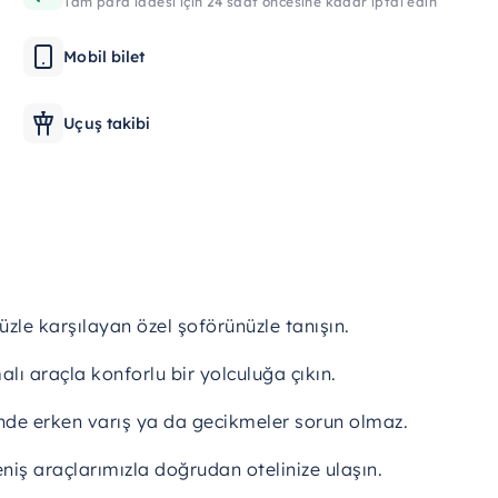
Tam para iadesi için 24 saat öncesine kadar iptal edin
Mobil bilet
Uçuş takibi
üzle karşılayan özel şoförünüzle tanışın.
lı araçla konforlu bir yolculuğa çıkın.
nde erken varış ya da gecikmeler sorun olmaz.
eniş araçlarımızla doğrudan otelinize ulaşın.