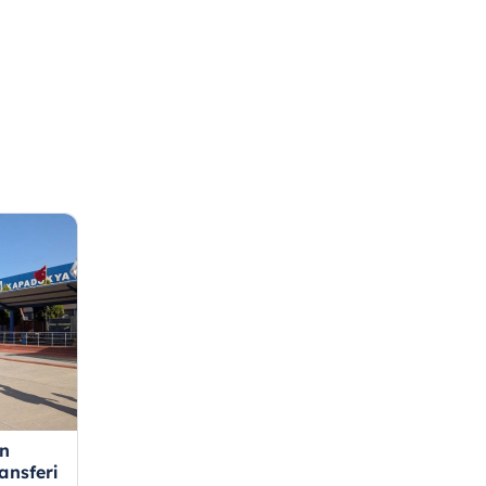
an
ansferi