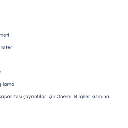
esiniz—
rahat
ve
güvenli
yolculuk
burada
başlar.
meti
ansfer
m
rşılama
pasitesi (ayrıntılar için Önemli Bilgiler kısmına