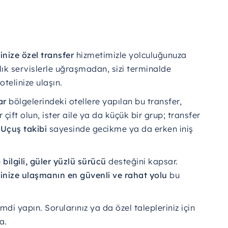
linize
özel
transfer
hizmetimizle
yolculuğunuza
lık
servislerle
uğraşmadan,
sizi
terminalde
otelinize
ulaşın.
ar
bölgelerindeki
otellere
yapılan
bu
transfer,
er
çift
olun,
ister
aile
ya
da
küçük
bir
grup;
transfer
.
Uçuş
takibi
sayesinde
gecikme
ya
da
erken
iniş
e
bilgili,
güler
yüzlü
sürücü
desteğini
kapsar.
linize
ulaşmanın
en
güvenli
ve
rahat
yolu
bu
imdi
yapın.
Sorularınız
ya
da
özel
talepleriniz
için
a.