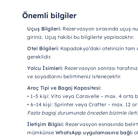
Önemli bilgiler
Uçuş
Bilgileri:
Rezervasyon
sırasında
uçuş
nu
giriniz.
Uçuş
takibi
bu
bilgilerle
yapılacaktır.
Otel
Bilgileri:
Kapadokya’daki
otelinizin
tam
gereklidir.
Yolcu
İsimleri:
Rezervasyon
sonrası
tarafını
ve
soyadlarını
belirtmeniz
istenecektir.
Araç
Tipi
ve
Bagaj
Kapasitesi:
•
1–
5
kişi:
Vito
veya
Caravelle –
max.
4
orta
•
6–
14
kişi:
Sprinter
veya
Crafter –
max.
12
or
Fazla
bagaj
durumunda
önceden
bizimle
ilet
İletişim
Bilgisi:
Rezervasyon
esnasında
belir
mümkünse
WhatsApp
uygulamasına
bağlı
o