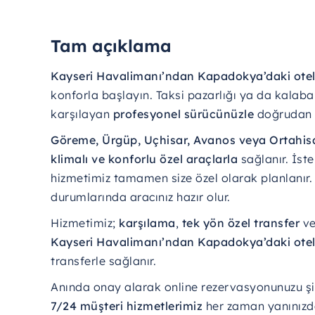
Tam açıklama
Kayseri
Havalimanı’ndan
Kapadokya’daki
ote
konforla
başlayın.
Taksi
pazarlığı
ya
da
kalaba
karşılayan
profesyonel
sürücünüzle
doğrudan
Göreme,
Ürgüp,
Uçhisar,
Avanos
veya
Ortahis
klimalı
ve
konforlu
özel
araçlarla
sağlanır.
İst
hizmetimiz
tamamen
size
özel
olarak
planlanır
durumlarında
aracınız
hazır
olur.
Hizmetimiz;
karşılama
,
tek
yön
özel
transfer
v
Kayseri
Havalimanı’ndan
Kapadokya’daki
ote
transferle
sağlanır.
Anında
onay
alarak
online
rezervasyonunuzu
ş
7/
24
müşteri
hizmetlerimiz
her
zaman
yanınızd