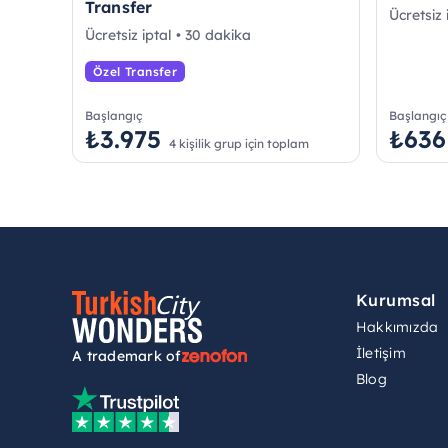
Transfer
Ücretsiz 
Ücretsiz iptal • 30 dakika
Özel Transfer
Başlangıç
Başlangıç
₺3.975
₺636
4 kişilik grup için toplam
Kurumsal
Hakkımızda
İletişim
A trademark of
Blog