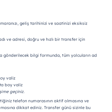
maranızı,
geliş
tarihinizi
ve
saatinizi
eksiksiz
adı
ve
adresi,
doğru
ve
hızlı
bir
transfer
için
za
gönderilecek
bilgi
formunda,
tüm
yolcuların
ad
boy
valiz
ta
boy
valiz
işime
geçiniz.
ttiğiniz
telefon
numarasının
aktif
olmasına
ve
lmasına
dikkat
ediniz.
Transfer
günü
sizinle
bu