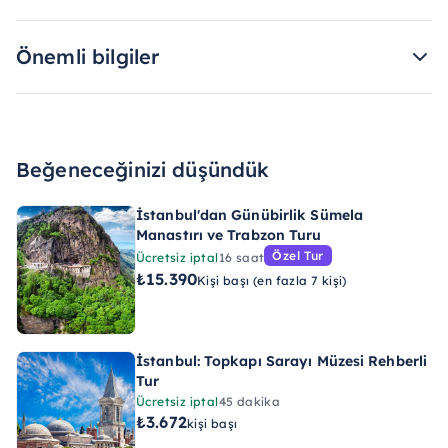
Önemli bilgiler
Beğeneceğinizi düşündük
İstanbul'dan Günübirlik Sümela
Manastırı ve Trabzon Turu
Özel Tur
Ücretsiz iptal
16 saat
₺15.390
Kişi başı (en fazla 7 kişi)
İstanbul: Topkapı Sarayı Müzesi Rehberli
Tur
Ücretsiz iptal
45 dakika
₺3.672
kişi başı