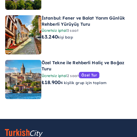
İstanbul: Fener ve Balat Yarım Günlük
Rehberli Yürüyüş Turu
Ücretsiz iptal
3 saat
₺3.240
kişi başı
Özel Tekne ile Rehberli Haliç ve Boğaz
Turu
Özel Tur
Ücretsiz iptal
2 saat
₺18.900
4 kişilik grup için toplam