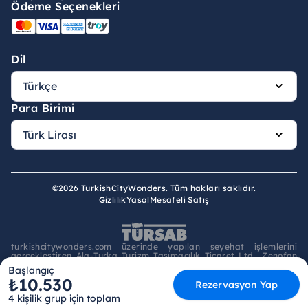
Ödeme Seçenekleri
Dil
Para Birimi
©2026 TurkishCityWonders. Tüm hakları saklıdır.
Gizlilik
Yasal
Mesafeli Satış
turkishcitywonders.com üzerinde yapılan seyehat işlemlerini
gerçekleştiren Ala-Turka Turizm Taşımacılık Ticaret Ltd., Zenofon
Tours seyahat acentası unvanı ve 5503 belge numarası ile
Başlangıç
TÜRSAB'a kayıtlı A Grubu Seyahat Acentası olup 1618 sayılı
₺10.530
Seyahat Acentaları ve Seyahat Acentaları Birliği Kanunu'na tabi
Rezervasyon Yap
olarak hizmet sunmaktadır.
4 kişilik grup için toplam