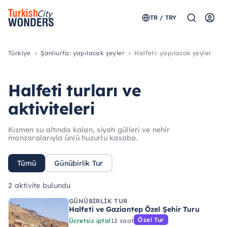
TR / TRY
Türkiye
Şanlıurfa: yapılacak şeyler
Halfeti: yapılacak şeyler
Halfeti turları ve
aktiviteleri
Kısmen su altında kalan, siyah gülleri ve nehir
manzaralarıyla ünlü huzurlu kasaba.
Tümü
Günübirlik Tur
2 aktivite bulundu
GÜNÜBIRLIK TUR
Halfeti ve Gaziantep Özel Şehir Turu
Özel Tur
Ücretsiz iptal
12 saat