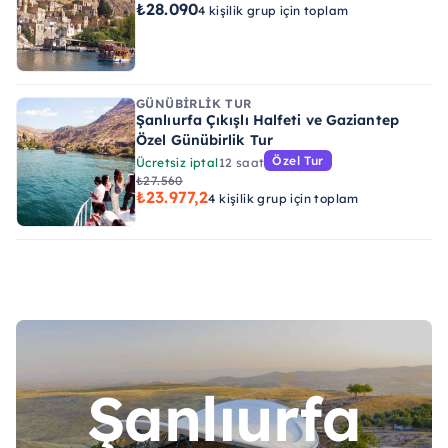
₺28.090
4 kişilik grup için toplam
GÜNÜBIRLIK TUR
Şanlıurfa Çıkışlı Halfeti ve Gaziantep
Özel Günübirlik Tur
Özel Tur
Ücretsiz iptal
12 saat
₺27.560
₺23.977,2
4 kişilik grup için toplam
Şanlıurfa