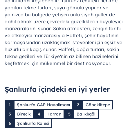
kalıntılarını keşfedebilir. Turkuaz renkteki nehirde
yapılan tekne turları, suya gömülü yapılar ve
yalnızca bu bölgede yetişen ünlü siyah güller de
dahil olmak üzere çevredeki güzelliklerin büyüleyici
manzaralarını sunar. Sakin atmosferi, zengin tarihi
ve etkileyici manzarasıyla Halfeti, şehir hayatının
karmaşasından uzaklaşmak isteyenler için eşsiz ve
huzurlu bir kaçış sunar. Halfeti, doğa turları, sakin
tekne gezileri ve Türkiye'nin az bilinen hazinelerini
keşfetmek için mükemmel bir destinasyondur.
Şanlıurfa içindeki en iyi yerler
1
Şanlıurfa GAP Havalimanı
2
Göbeklitepe
3
Birecik
4
Harran
5
Balıklıgöl
6
Şanlıurfa Kalesi