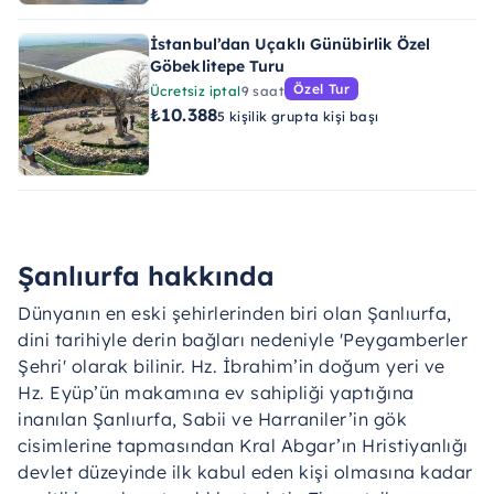
İstanbul’dan Uçaklı Günübirlik Özel
Göbeklitepe Turu
Özel Tur
Ücretsiz iptal
9 saat
₺10.388
5 kişilik grupta kişi başı
Şanlıurfa hakkında
Dünyanın en eski şehirlerinden biri olan Şanlıurfa,
dini tarihiyle derin bağları nedeniyle 'Peygamberler
Şehri' olarak bilinir. Hz. İbrahim’in doğum yeri ve
Hz. Eyüp’ün makamına ev sahipliği yaptığına
inanılan Şanlıurfa, Sabii ve Harraniler’in gök
cisimlerine tapmasından Kral Abgar’ın Hristiyanlığı
devlet düzeyinde ilk kabul eden kişi olmasına kadar