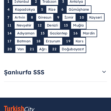
1
İstanbul
2
Trabzon
3
Antalya
4
Kapadokya
5
Rize
6
Gümüşhane
7
Artvin
8
Giresun
9
İzmir
10
Kayseri
11
Nevşehir
12
Denizli
13
Muğla
14
Adıyaman
15
Gaziantep
16
Mardin
17
Batman
18
Erzurum
19
Kars
20
Van
21
Ağrı
22
Doğubayazıt
Şanlıurfa SSS