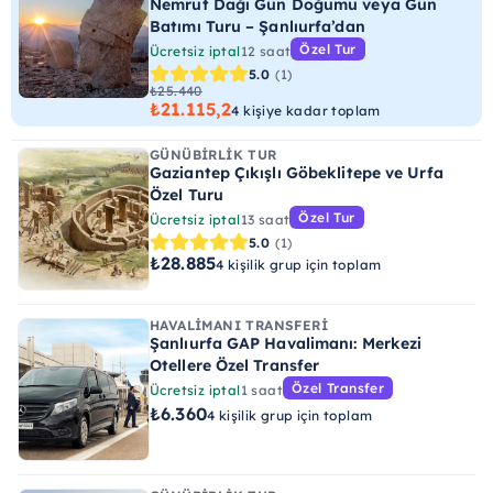
Nemrut Dağı Gün Doğumu veya Gün
Batımı Turu – Şanlıurfa’dan
Özel Tur
Ücretsiz iptal
12 saat
5.0
(1)
₺25.440
₺21.115,2
4 kişiye kadar toplam
GÜNÜBIRLIK TUR
Gaziantep Çıkışlı Göbeklitepe ve Urfa
Özel Turu
Özel Tur
Ücretsiz iptal
13 saat
5.0
(1)
₺28.885
4 kişilik grup için toplam
HAVALIMANI TRANSFERI
Şanlıurfa GAP Havalimanı: Merkezi
Otellere Özel Transfer
Özel Transfer
Ücretsiz iptal
1 saat
₺6.360
4 kişilik grup için toplam