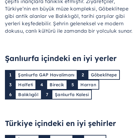
çeşitli inançlara tanıklık etmiştir. Ziyaretçiler,
Türkiye’nin en büyük müze kompleksi, Göbeklitepe
gibi antik alanlar ve Balıklıgöl, tarihi çarşılar gibi
yerleri keşfedebilir. Şehrin geleneksel ve modern
dokusu, canlı kültürü ile zamanda bir yolculuk sunar.
Şanlıurfa içindeki en iyi yerler
1
Şanlıurfa GAP Havalimanı
2
Göbeklitepe
3
Halfeti
4
Birecik
5
Harran
6
Balıklıgöl
7
Şanlıurfa Kalesi
Türkiye içindeki en iyi şehirler