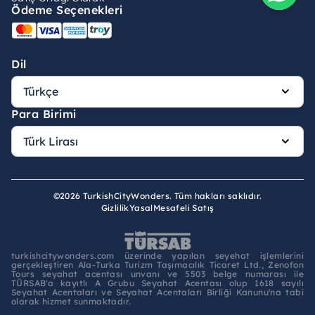
Ödeme Seçenekleri
Dil
Para Birimi
©2026 TurkishCityWonders. Tüm hakları saklıdır.
Gizlilik
Yasal
Mesafeli Satış
turkishcitywonders.com üzerinde yapılan seyehat işlemlerini
gerçekleştiren Ala-Turka Turizm Taşımacılık Ticaret Ltd., Zenofon
Tours seyahat acentası unvanı ve 5503 belge numarası ile
TÜRSAB'a kayıtlı A Grubu Seyahat Acentası olup 1618 sayılı
Seyahat Acentaları ve Seyahat Acentaları Birliği Kanunu'na tabi
olarak hizmet sunmaktadır.