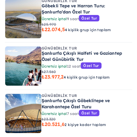
GÜNÜBIRLIK TUR
Göbekli Tepe ve Harran Turu:
Şanlıurfa’dan Özel Tur
Özel Tur
Ücretsiz iptal
9 saat
₺25.970
₺22.074,5
4 kişilik grup için toplam
GÜNÜBIRLIK TUR
Şanlıurfa Çıkışlı Halfeti ve Gaziantep
Özel Günübirlik Tur
Özel Tur
Ücretsiz iptal
12 saat
₺27.560
₺23.977,2
4 kişilik grup için toplam
GÜNÜBIRLIK TUR
Şanlıurfa Çıkışlı Göbeklitepe ve
Karahantepe Özel Turu
Özel Tur
Ücretsiz iptal
7 saat
₺23.320
₺20.521,6
2 kişiye kadar toplam