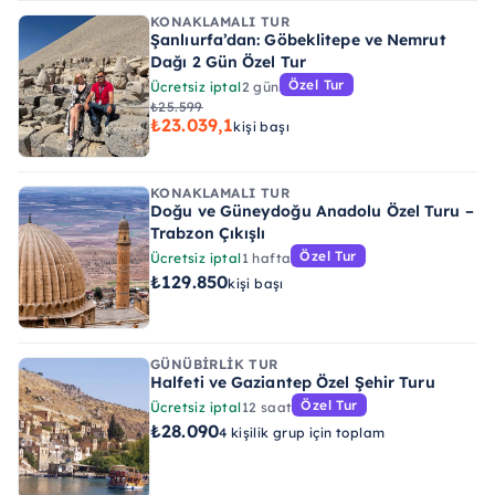
KONAKLAMALI TUR
Şanlıurfa’dan: Göbeklitepe ve Nemrut
Dağı 2 Gün Özel Tur
Özel Tur
Ücretsiz iptal
2 gün
₺25.599
₺23.039,1
kişi başı
KONAKLAMALI TUR
Doğu ve Güneydoğu Anadolu Özel Turu –
Trabzon Çıkışlı
Özel Tur
Ücretsiz iptal
1 hafta
₺129.850
kişi başı
GÜNÜBIRLIK TUR
Halfeti ve Gaziantep Özel Şehir Turu
Özel Tur
Ücretsiz iptal
12 saat
₺28.090
4 kişilik grup için toplam