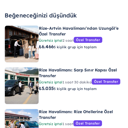
Beğeneceğinizi düşündük
Rize-Artvin Havalimanı’ndan Uzungöl’e
Özel Transfer
Özel Transfer
Ücretsiz iptal
2 saat
₺6.466
5 kişilik grup için toplam
Rize Havalimanı: Sarp Sınır Kapısı Özel
Transfer
Özel Transfer
Ücretsiz iptal
1 saat 30 dakika
₺5.035
5 kişilik grup için toplam
Rize Havalimanı: Rize Otellerine Özel
Transfer
Özel Transfer
Ücretsiz iptal
1 saat