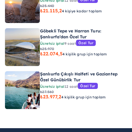
Ücretsiz iptal
12 saat
₺25.440
₺21.115,2
4 kişiye kadar toplam
Göbekli Tepe ve Harran Turu:
Şanlıurfa’dan Özel Tur
Özel Tur
Ücretsiz iptal
9 saat
₺25.970
₺22.074,5
4 kişilik grup için toplam
Şanlıurfa Çıkışlı Halfeti ve Gaziantep
Özel Günübirlik Tur
Özel Tur
Ücretsiz iptal
12 saat
₺27.560
₺23.977,2
4 kişilik grup için toplam