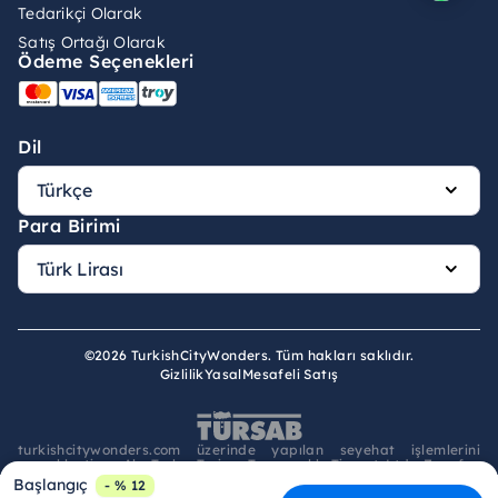
Tedarikçi Olarak
Satış Ortağı Olarak
Ödeme Seçenekleri
Dil
Para Birimi
©2026 TurkishCityWonders. Tüm hakları saklıdır.
Gizlilik
Yasal
Mesafeli Satış
turkishcitywonders.com üzerinde yapılan seyehat işlemlerini
gerçekleştiren Ala-Turka Turizm Taşımacılık Ticaret Ltd., Zenofon
Tours seyahat acentası unvanı ve 5503 belge numarası ile
Başlangıç
- % 12
TÜRSAB'a kayıtlı A Grubu Seyahat Acentası olup 1618 sayılı